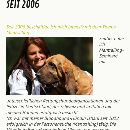
SEIT 2006
Seit 2006 beschäftige ich mich intensiv mit dem Thema
Mantrailing.
Seither habe
ich
Mantrailing-
Seminare
mit
unterschiedlichen Rettungshundeorganisationen und der
Polizei in Deutschland, der Schweiz und in Italien mit
meinen Hunden erfolgreich besucht.
Ich war mit meiner Bloodhound-Hündin Ishani seit 2012
erfolgreich in der Personensuche (Mantrailing) tätig. Die
Hündin trailte auf sehr hohem Niveau und war sehr